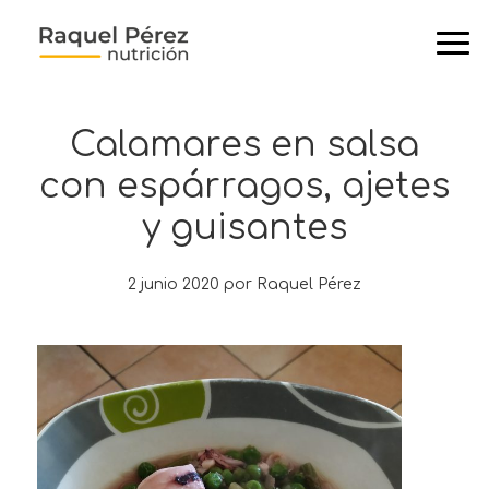
Ir
Ir
Ir
Ir
a
al
a
al
navegación
contenido
la
pie
principal
principal
barra
de
lateral
página
Calamares en salsa
primaria
con espárragos, ajetes
y guisantes
2 junio 2020
por
Raquel Pérez